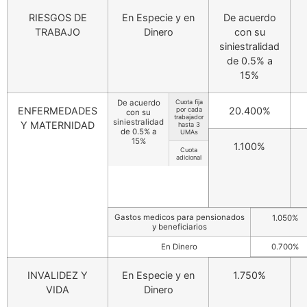
RIESGOS DE
En Especie y en
De acuerdo
TRABAJO
Dinero
con su
siniestralidad
de 0.5% a
15%
De acuerdo
Cuota fija
ENFERMEDADES
20.400%
por cada
con su
trabajador
siniestralidad
Y MATERNIDAD
hasta 3
de 0.5% a
UMAs
15%
1.100%
Cuota
adicional
Gastos medicos para pensionados
1.050%
y beneficiarios
En Dinero
0.700%
INVALIDEZ Y
En Especie y en
1.750%
VIDA
Dinero