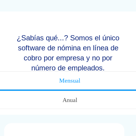
¿Sabías qué...?
Somos el único
software de nómina en línea de
cobro por empresa y no por
número de empleados.
Mensual
¡Maximiza tus ahorros!
Obtén hasta un 15% al contratar tu plan
anual
Anual