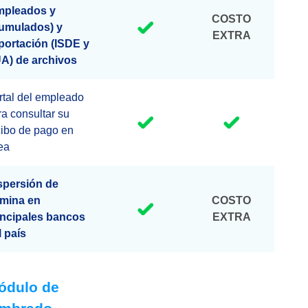
mpleados y
COSTO
umulados) y
EXTRA
portación (ISDE y
A) de archivos
rtal del empleado
ra consultar su
cibo de pago en
nea
spersión de
mina en
COSTO
incipales bancos
EXTRA
l país
ódulo de