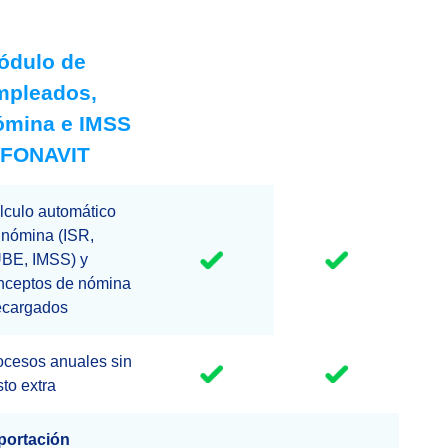
ódulo de
mpleados,
ómina e IMSS
NFONAVIT
lculo automático
 nómina (ISR,
BE, IMSS) y
nceptos de nómina
ecargados
ocesos anuales sin
sto extra
portación