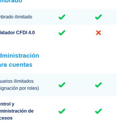
imbrado
mbrado ilimitado
lidador CFDI 4.0
dministración
ara cuentas
uarios ilimitados
signación por roles)
ntrol y
ministración de
cesos