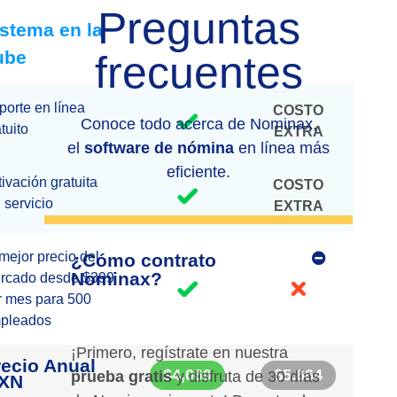
Preguntas
istema en la
ube
frecuentes
porte en línea
COSTO
Conoce todo acerca de Nominax,
tuito
EXTRA
el
software de nómina
en línea más
eficiente.
ivación gratuita
COSTO
 servicio
EXTRA
 mejor precio del
¿Cómo contrato
Nominax?
rcado desde $399
r mes para 500
pleados
¡Primero, regístrate en nuestra
recio Anual
$4,060
$5,664
prueba gratis
y disfruta de 30 días
XN